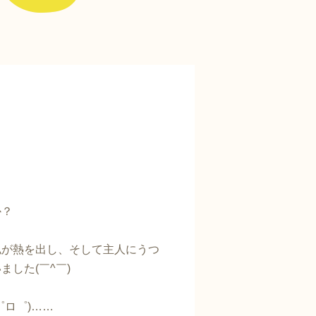
か？
私が熱を出し、そして主人にうつ
した(￣^￣)
ロ゜)……