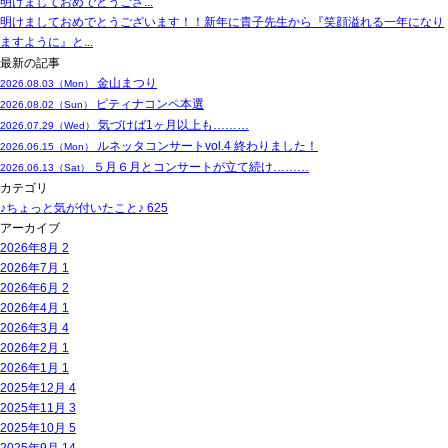
明けましておめでとうござ...
明けましておめでとうございます！！新年に貴子先生から『笑顔溢れる一年になり
ますように』と...
最新の記事
金山まつり
2026.08.03（Mon）
ピティナコンペ本選
2026.08.02（Sun）
気づけば1ヶ月以上も………
2026.07.29（Wed）
ルネッタコンサートvol.4 終わりました！
2026.06.15（Mon）
５月６月とコンサートが立て続け………
2026.06.13（Sat）
カテゴリ
♪ちょっと気が付いたこと♪
625
アーカイブ
2026年8月
2
2026年7月
1
2026年6月
2
2026年4月
1
2026年3月
4
2026年2月
1
2026年1月
1
2025年12月
4
2025年11月
3
2025年10月
5