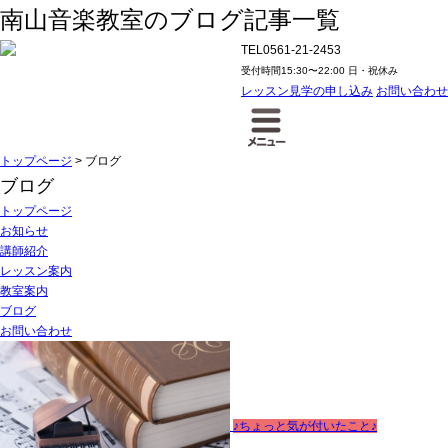
南山音楽教室のブログ記事一覧
TEL
0561-21-2453
受付時間
15:30〜22:00 日・祝休み
レッスン見学の申し込み
お問い合わせ
トップページ
>
ブログ
ブログ
トップページ
お知らせ
講師紹介
レッスン案内
教室案内
ブログ
お問い合わせ
♪ちょっと気が付いたこと♪