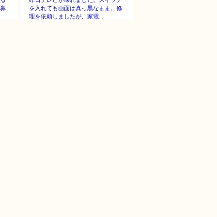
る
昨日テレビが壊れました。スイッチ
鼻
を入れても画面は真っ黒なまま。修
理を依頼しましたが、家電...