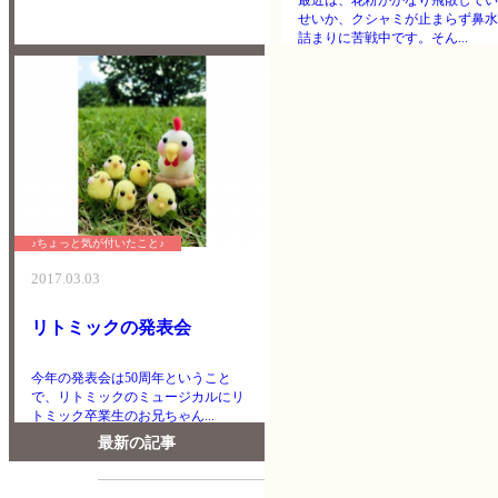
最近は、花粉がかなり飛散してい
せいか、クシャミが止まらず鼻水
詰まりに苦戦中です。そん...
♪ちょっと気が付いたこと♪
2017.03.03
リトミックの発表会
今年の発表会は50周年ということ
で、リトミックのミュージカルにリ
トミック卒業生のお兄ちゃん...
最新の記事