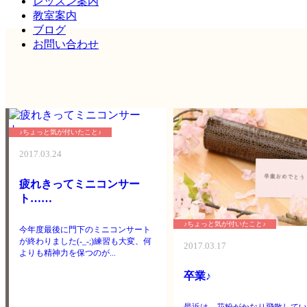
レッスン案内
教室案内
ブログ
お問い合わせ
♪ちょっと気が付いたこと♪
2017.03.24
疲れきってミニコンサー
ト……
♪ちょっと気が付いたこと♪
今年度最後に門下のミニコンサート
が終わりました(-_-;)練習も大変、何
2017.03.17
よりも精神力を保つのが...
卒業♪