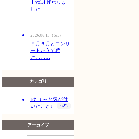
トvol.4 終わりま
した！
2026.06.13（Sat）
５月６月とコンサ
ートが立て続
け………
カテゴリ
♪ちょっと気が付
625
いたこと♪
アーカイブ