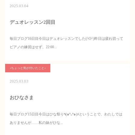
2025.03.04
デュオレッスン2回目
毎日ブログ16日目今日はデュオレッスンでした(^O^)昨日は疲れ切って
ピアノの練習はせず、22:00...
♪ちょっと気が付いたこと♪
2025.03.03
おひなさま
毎日ブログ15日目今日はひな祭り٩(๑❛ᴗ❛๑)۶ということで、わたしでは
ありませんが……私の妹がひな...