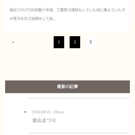
毎日ブログ13日目数十年前、三重県で講師をしていた頃に教えていた子
が音大を出て結婚をしてあ...
1
2
3
最新の記事
2026.08.03（Mon）
金山まつり