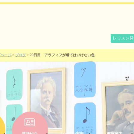
レッスン見
プページ
>
ブログ
>
29日目 アラフィフが着てはいけない色
講師紹介
レッスン案内
教室案内