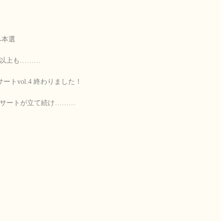
ペ本選
以上も………
トvol.4 終わりました！
サートが立て続け………