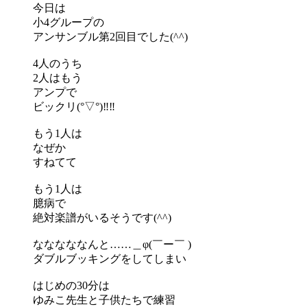
今日は
小4グループの
アンサンブル第2回目でした(^^)
4人のうち
2人はもう
アンプで
ビックリ(°▽°)‼︎‼︎
もう1人は
なぜか
すねてて
もう1人は
臆病で
絶対楽譜がいるそうです(^^)
なななななんと……＿φ(￣ー￣ )
ダブルブッキングをしてしまい
はじめの30分は
ゆみこ先生と子供たちで練習