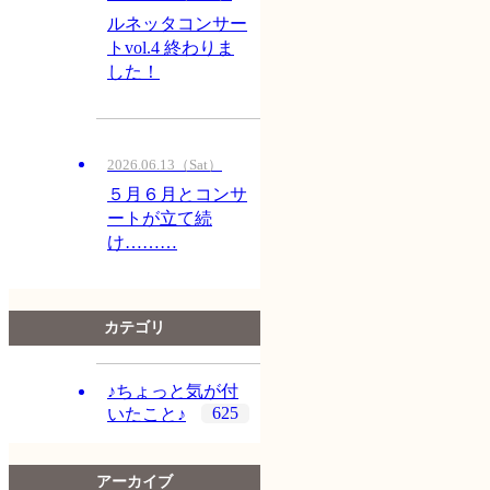
ルネッタコンサー
トvol.4 終わりま
した！
2026.06.13（Sat）
５月６月とコンサ
ートが立て続
け………
カテゴリ
♪ちょっと気が付
625
いたこと♪
アーカイブ