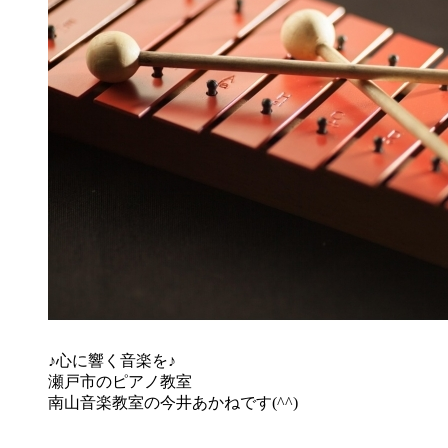
♪心に響く音楽を♪
瀬戸市のピアノ教室
南山音楽教室の今井あかねです(^^)