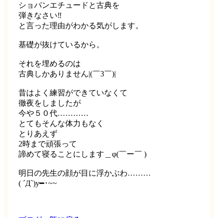
ショパンエチュードと古典を
弾きなさい‼︎
と言った理由がわかる気がします。
基礎が抜けているから。
それを埋めるのは
古典しかありません|(￣3￣)|
昔はよく練習ができていなくて
徹夜をしましたが
今や５０代…………
とてもそんな体力もなく
とりあえず
2時まで頑張って
諦めて寝ることにします＿φ(￣ー￣ )
明日の先生の顔が目に浮かぶわ………
( ´Д`)y━･~~